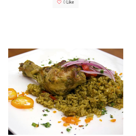
0
Like