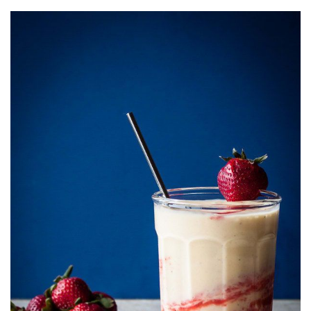
Google+
Pinterest
Share
via
Email