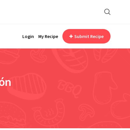
Login
My Recipe
Submit Recipe
ón
n