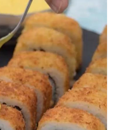
Google+
Pinterest
Share
via
Email