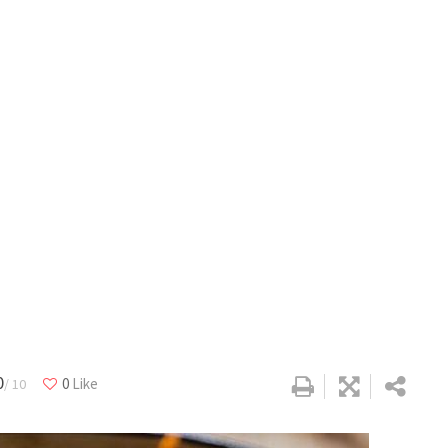
0
0
Like
/ 10