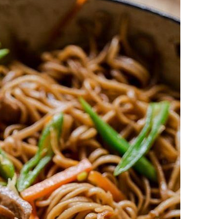
Google+
Pinterest
Share
via
Email