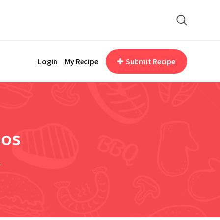
Login
My Recipe
Submit Recipe
nos
s