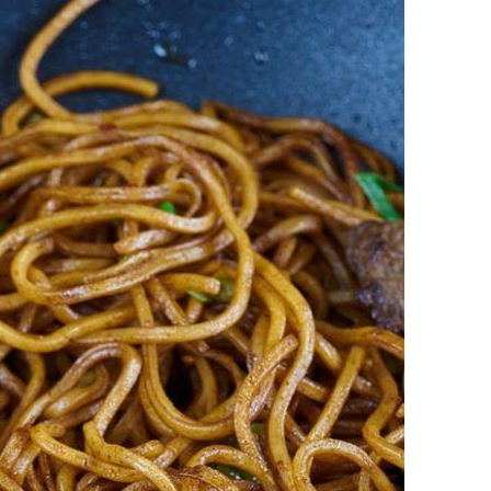
Google+
Pinterest
Share
via
Email