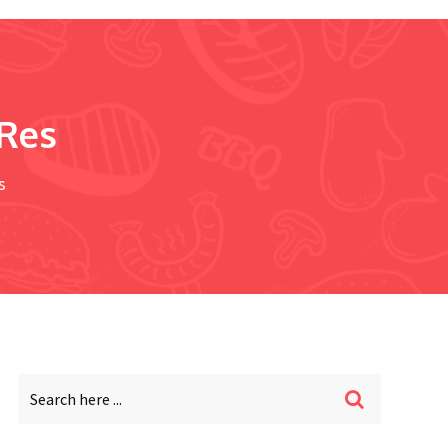
 Res
s