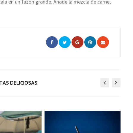
cala en un tazón grande. Añade la mezcla de carne;
Google+
Pinterest
Share
via
Email
TAS DELICIOSAS