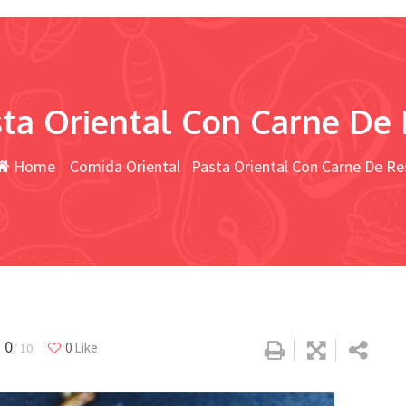
ta Oriental Con Carne De
Home
Comida Oriental
Pasta Oriental Con Carne De Re
0
0
Like
/ 10