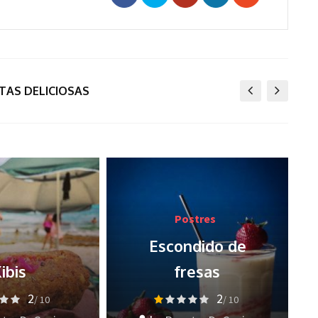
Google+
Pinterest
Share
via
Email
TAS DELICIOSAS
stres
ndido de
Comida Mexicana
resas
Pozole de pollo
2
2
/ 10
/ 10