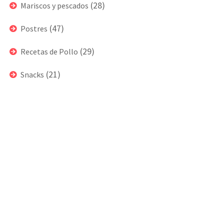
(28)
Mariscos y pescados
(47)
Postres
(29)
Recetas de Pollo
(21)
Snacks
Postres
Manjarete de
Snacks
Coco Venezolan
Dedos De Queso
2
/ 10
2
/ 10
by
RecetasDeCocina