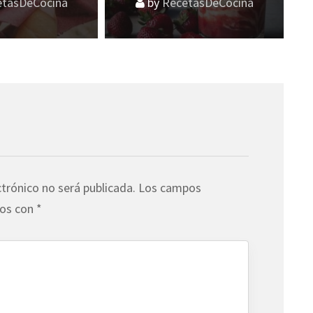
etasDeCocina
by
RecetasDeCocina
ctrónico no será publicada.
Los campos
dos con
*