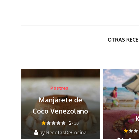
OTRAS RECE
Po
e
Esco
no
Kibis
f
2
/ 10
na