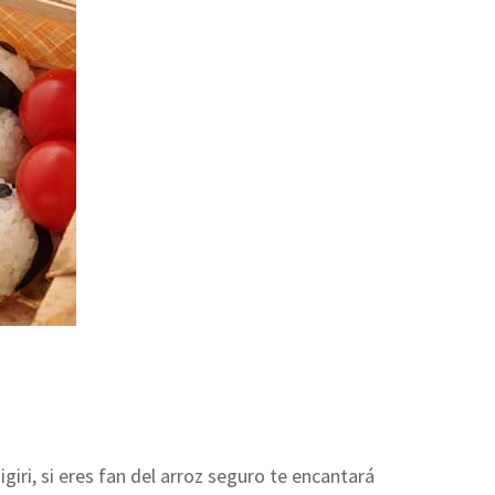
Google+
Pinterest
Share
via
Email
giri, si eres fan del arroz seguro te encantará