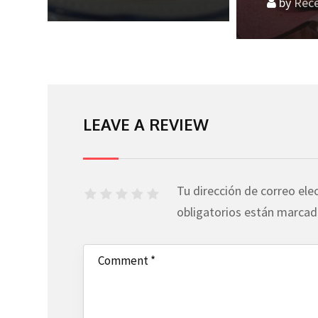
by
RecetasDeCocina
by
Rec
LEAVE A REVIEW
Tu dirección de correo ele
obligatorios están marca